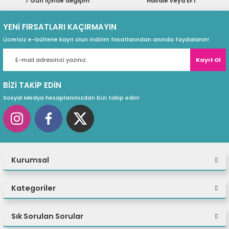
7 Gün içinde değişim
Havale veya EFT
ri
ları
YENİ FIRSATLARI KAÇIRMAYIN
Ücretsiz e-bültene kayıt olun indirim fırsatlarından anında faydalanın!
Kayıt Ol
r
ri
BİZİ TAKİP EDİN
ı
e Akseuarları
Sosyal Medya hesaplarımızdan bizi takip edin!
e Ürünleri
ri
Kurumsal
ikrofonlar
ri
Kategoriler
Sık Sorulan Sorular