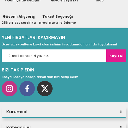
7 Gün içinde değişim
Havale veya EFT
1000
ri
ları
Güvenli Alışveriş
Taksit Seçeneği
256 BIT SSL Sertifika
Kredi Kartı ile ödeme
r
ri
YENİ FIRSATLARI KAÇIRMAYIN
Ücretsiz e-bültene kayıt olun indirim fırsatlarından anında faydalanın!
ı
e Akseuarları
Kayıt Ol
e Ürünleri
BİZİ TAKİP EDİN
ri
Sosyal Medya hesaplarımızdan bizi takip edin!
ikrofonlar
ri
Kurumsal
Kategoriler