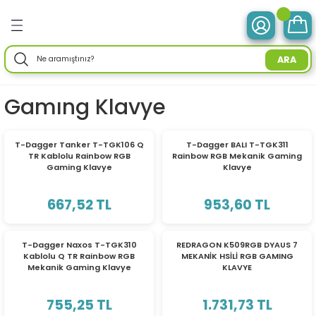
Geri Dön
Geri Dön
Geri Dön
Geri Dön
Geri Dön
Geri Dön
Geri Dön
Geri Dön
Geri Dön
Geri Dön
Geri Dön
Geri Dön
Geri Dön
ve Tabletler
 Birimleri
im Ürünleri
mleri
 Drone
ir Enerji
ektroniği
Aksesuarları
rünler
ler
Aksesuar
ARA
otebook) Bilgisayarlar
leri
ksiyonlu
neleri
ç İstasyonları
ar
sesuarları
ri
ı
ü Bilgisayar
ım Üniteleri
Gamıng Klavye
isayarlar
ksiyonlu
ar
ve Tablet Aksesuarları
l Ağ) Ürünleri
ör
ma
TÜKENDİ
TÜKENDİ
T-Dagger Tanker T-TGK106 Q
T-Dagger BALI T-TGK311
TR Kablolu Rainbow RGB
Rainbow RGB Mekanik Gaming
O) Bilgisayar
uğu
nksiyonlu
Yedek Parça
efonlar
ri
ksesuarları
enlik Yaz.
i
Gaming Klavye
Klavye
emeleri
nksiyonlu
a
ma Makineleri
daptörler
eri
667,52 TL
953,60 TL
esuarları
r
me & Depolama
TÜKENDİ
TÜKENDİ
T-Dagger Naxos T-TGK310
REDRAGON K509RGB DYAUS 7
Kablolu Q TR Rainbow RGB
MEKANİK HSİLİ RGB GAMING
sesuarları
noloji
 Mikrofonlar
rünleri
Mekanik Gaming Klavye
KLAVYE
a
 Makinesi
azları
maları
755,25 TL
1.731,73 TL