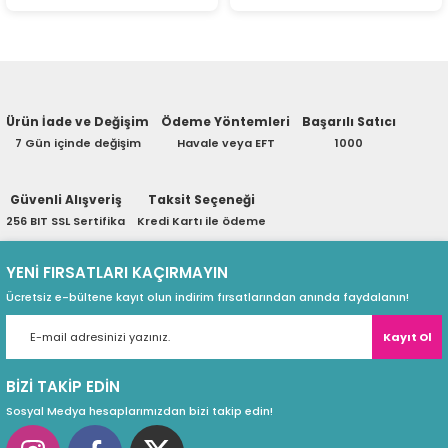
ri
ları
r
ri
Ürün İade ve Değişim
Ödeme Yöntemleri
Başarılı Satıcı
7 Gün içinde değişim
Havale veya EFT
1000
ı
e Akseuarları
Güvenli Alışveriş
Taksit Seçeneği
e Ürünleri
256 BIT SSL Sertifika
Kredi Kartı ile ödeme
ri
YENİ FIRSATLARI KAÇIRMAYIN
Ücretsiz e-bültene kayıt olun indirim fırsatlarından anında faydalanın!
ikrofonlar
Kayıt Ol
ri
BİZİ TAKİP EDİN
Sosyal Medya hesaplarımızdan bizi takip edin!