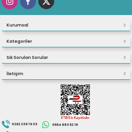
eri
Kurumsal
(PSU)
Kategoriler
Sık Sorulan Sorular
İletişim
0262 239 76 33
0554 883 52 19