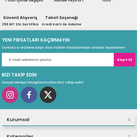
7 Gün içinde değişim
Havale veya EFT
1000
ri
ları
Güvenli Alışveriş
Taksit Seçeneği
256 BIT SSL Sertifika
Kredi Kartı ile ödeme
r
ri
YENİ FIRSATLARI KAÇIRMAYIN
Ücretsiz e-bültene kayıt olun indirim fırsatlarından anında faydalanın!
ı
e Akseuarları
Kayıt Ol
e Ürünleri
BİZİ TAKİP EDİN
ri
Sosyal Medya hesaplarımızdan bizi takip edin!
ikrofonlar
ri
Kurumsal
Kategoriler