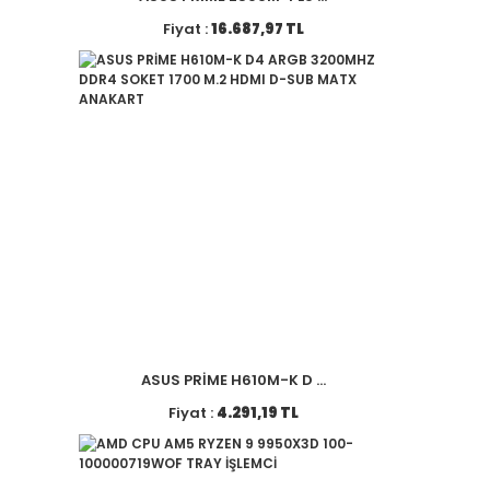
Fiyat :
16.687,97 TL
ASUS PRİME H610M-K D ...
Fiyat :
4.291,19 TL