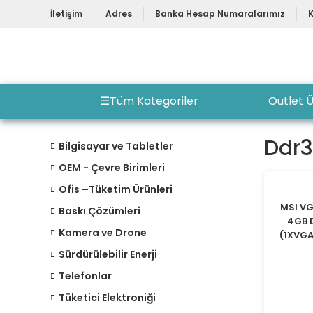
İletişim
Adres
Banka Hesap Numaralarımız
☰
Tüm Kategoriler
Outlet Ü
Ddr3
Bilgisayar ve Tabletler
OEM - Çevre Birimleri
Ofis –Tüketim Ürünleri
MSI V
Baskı Çözümleri
4GB D
Kamera ve Drone
(1XVGA
Sürdürülebilir Enerji
Telefonlar
Tüketici Elektroniği