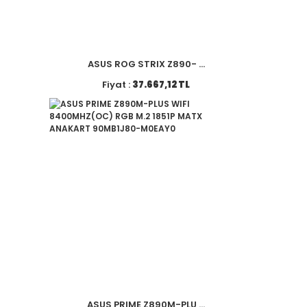
ASUS ROG STRIX Z890- ...
Fiyat :
37.667,12 TL
ASUS PRIME Z890M-PLU ...