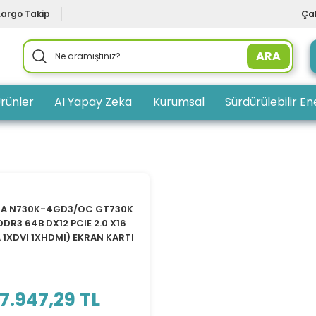
Kargo Takip
Çal
ARA
rünler
AI Yapay Zeka
Kurumsal
Sürdürülebilir Ene
TÜKENDİ
GA N730K-4GD3/OC GT730K
DR3 64B DX12 PCIE 2.0 X16
 1XDVI 1XHDMI) EKRAN KARTI
7.947,29 TL