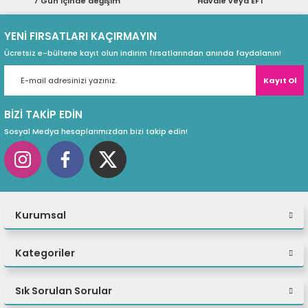
7 Gün içinde değişim
Havale veya EFT
ri
ları
YENİ FIRSATLARI KAÇIRMAYIN
Ücretsiz e-bültene kayıt olun indirim fırsatlarından anında faydalanın!
Kayıt Ol
r
ri
BİZİ TAKİP EDİN
ı
e Akseuarları
Sosyal Medya hesaplarımızdan bizi takip edin!
e Ürünleri
ri
Kurumsal
ikrofonlar
ri
Kategoriler
Sık Sorulan Sorular