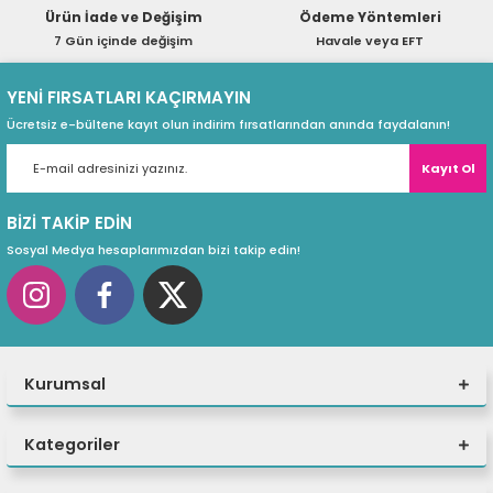
Ürün İade ve Değişim
Ödeme Yöntemleri
ri
ları
7 Gün içinde değişim
Havale veya EFT
YENİ FIRSATLARI KAÇIRMAYIN
Ücretsiz e-bültene kayıt olun indirim fırsatlarından anında faydalanın!
r
ri
Kayıt Ol
ı
e Akseuarları
BİZİ TAKİP EDİN
e Ürünleri
Sosyal Medya hesaplarımızdan bizi takip edin!
ri
ikrofonlar
Kurumsal
ri
Kategoriler