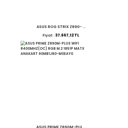
ASUS ROG STRIX Z890- ...
Fiyat :
37.667,12 TL
ASUS PRIME Z890M-PLU ...