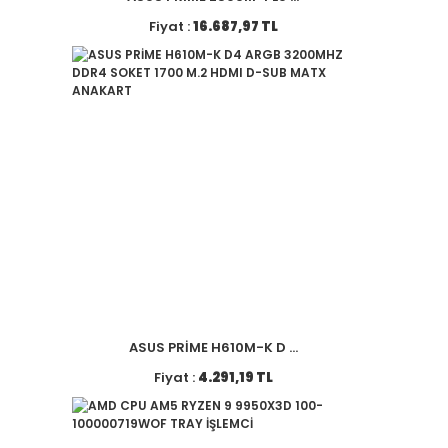
Fiyat :
16.687,97 TL
ASUS PRİME H610M-K D ...
Fiyat :
4.291,19 TL