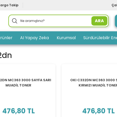
Kargo Takip
Çal
ARA
rünler
AI Yapay Zeka
Kurumsal
Sürdürülebilir Ene
2dn
32DN MC363 3000 SAYFA SARI
OKI C332DN MC363 3000 
MUADİL TONER
KIRMIZI MUADİL TONE
476,80 TL
476,80 TL