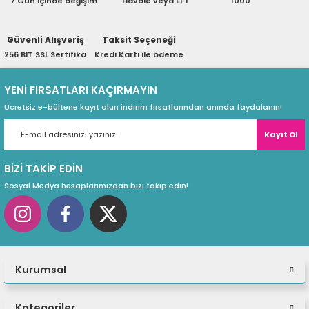
7 Gün içinde değişim
Havale veya EFT
1000
ri
ları
Güvenli Alışveriş
Taksit Seçeneği
256 BIT SSL Sertifika
Kredi Kartı ile ödeme
r
ri
YENİ FIRSATLARI KAÇIRMAYIN
Ücretsiz e-bültene kayıt olun indirim fırsatlarından anında faydalanın!
ı
e Akseuarları
Kayıt Ol
e Ürünleri
BİZİ TAKİP EDİN
ri
Sosyal Medya hesaplarımızdan bizi takip edin!
ikrofonlar
ri
Kurumsal
Kategoriler