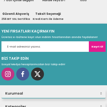
7 Gün içinde değişim
Havale veya EFT
1000
ri
ları
Güvenli Alışveriş
Taksit Seçeneği
256 BIT SSL Sertifika
Kredi Kartı ile ödeme
r
ri
YENİ FIRSATLARI KAÇIRMAYIN
Ücretsiz e-bültene kayıt olun indirim fırsatlarından anında faydalanın!
ı
e Akseuarları
Kayıt Ol
e Ürünleri
BİZİ TAKİP EDİN
ri
Sosyal Medya hesaplarımızdan bizi takip edin!
ikrofonlar
ri
Kurumsal
Kategoriler