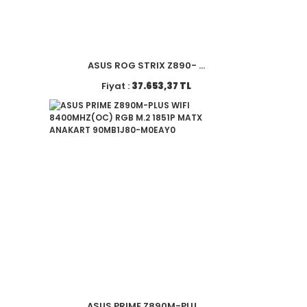
ASUS ROG STRIX Z890- ...
Fiyat :
37.653,37 TL
ASUS PRIME Z890M-PLU ...