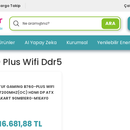
Kargo Takip
Çal
ARA
Ürünler
AI Yapay Zeka
Kurumsal
Yenilebilir Ener
 Plus Wifi Ddr5
TÜKENDİ
TUF GAMING B760-PLUS WIFI
7200MHZ(OC) HDMI DP ATX
KART 90MB1ER0-M1EAY0
16.681,88 TL