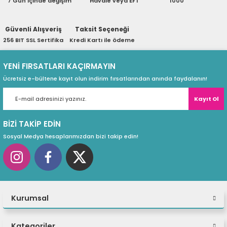
7 Gün içinde değişim
Havale veya EFT
1000
ri
ları
Güvenli Alışveriş
Taksit Seçeneği
256 BIT SSL Sertifika
Kredi Kartı ile ödeme
r
ri
YENİ FIRSATLARI KAÇIRMAYIN
Ücretsiz e-bültene kayıt olun indirim fırsatlarından anında faydalanın!
ı
e Akseuarları
Kayıt Ol
e Ürünleri
BİZİ TAKİP EDİN
ri
Sosyal Medya hesaplarımızdan bizi takip edin!
ikrofonlar
ri
Kurumsal
Kategoriler