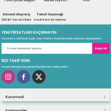
7 Gün içinde değişim
Havale veya EFT
1000
ri
ları
Güvenli Alışveriş
Taksit Seçeneği
256 BIT SSL Sertifika
Kredi Kartı ile ödeme
r
ri
YENİ FIRSATLARI KAÇIRMAYIN
Ücretsiz e-bültene kayıt olun indirim fırsatlarından anında faydalanın!
ı
e Akseuarları
Kayıt Ol
e Ürünleri
BİZİ TAKİP EDİN
ri
Sosyal Medya hesaplarımızdan bizi takip edin!
ikrofonlar
ri
Kurumsal
Kategoriler