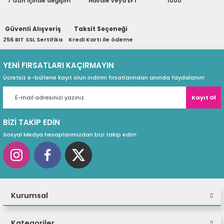
7 Gün içinde değişim
Havale veya EFT
1000
ri
ları
Güvenli Alışveriş
Taksit Seçeneği
256 BIT SSL Sertifika
Kredi Kartı ile ödeme
r
ri
YENİ FIRSATLARI KAÇIRMAYIN
Ücretsiz e-bültene kayıt olun indirim fırsatlarından anında faydalanın!
ı
e Akseuarları
Kayıt Ol
e Ürünleri
BİZİ TAKİP EDİN
ri
Sosyal Medya hesaplarımızdan bizi takip edin!
ikrofonlar
ri
Kurumsal
Kategoriler