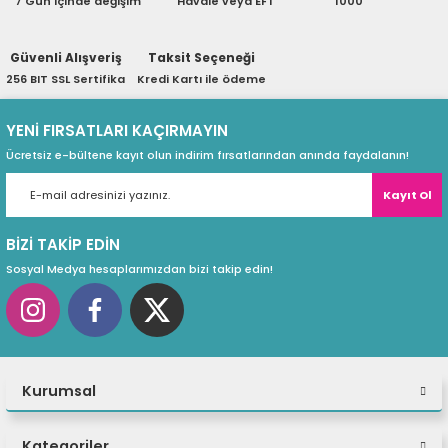
7 Gün içinde değişim
Havale veya EFT
1000
ri
ları
Güvenli Alışveriş
Taksit Seçeneği
256 BIT SSL Sertifika
Kredi Kartı ile ödeme
r
ri
YENİ FIRSATLARI KAÇIRMAYIN
Ücretsiz e-bültene kayıt olun indirim fırsatlarından anında faydalanın!
ı
e Akseuarları
Kayıt Ol
e Ürünleri
BİZİ TAKİP EDİN
ri
Sosyal Medya hesaplarımızdan bizi takip edin!
ikrofonlar
ri
Kurumsal
Kategoriler