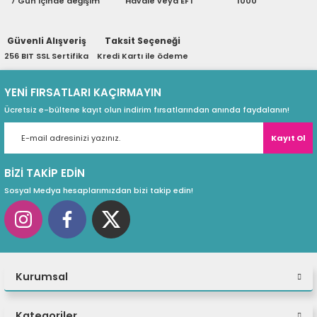
7 Gün içinde değişim
Havale veya EFT
1000
ri
ları
Güvenli Alışveriş
Taksit Seçeneği
256 BIT SSL Sertifika
Kredi Kartı ile ödeme
r
ri
YENİ FIRSATLARI KAÇIRMAYIN
Ücretsiz e-bültene kayıt olun indirim fırsatlarından anında faydalanın!
ı
e Akseuarları
Kayıt Ol
e Ürünleri
BİZİ TAKİP EDİN
ri
Sosyal Medya hesaplarımızdan bizi takip edin!
ikrofonlar
ri
Kurumsal
Kategoriler