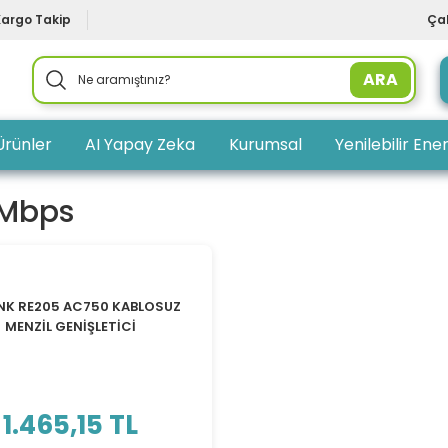
Kargo Takip
Çal
ARA
Ürünler
AI Yapay Zeka
Kurumsal
Yenilebilir Ener
 Mbps
TÜKENDİ
INK RE205 AC750 KABLOSUZ
MENZİL GENİŞLETİCİ
1.465,15 TL