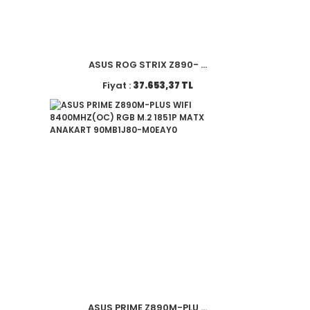
ASUS ROG STRIX Z890- ...
Fiyat :
37.653,37 TL
ASUS PRIME Z890M-PLU ...