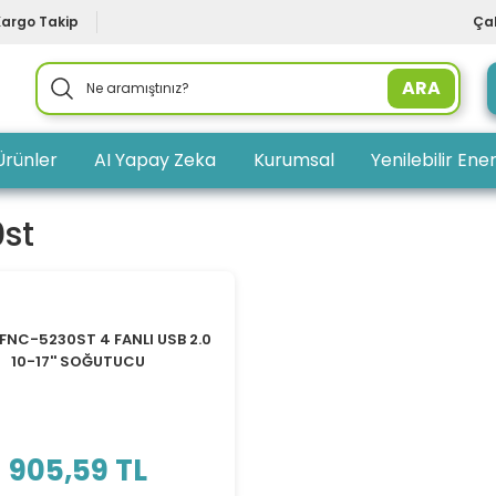
Kargo Takip
Çal
ARA
Ürünler
AI Yapay Zeka
Kurumsal
Yenilebilir Ener
st
 FNC-5230ST 4 FANLI USB 2.0
10-17'' SOĞUTUCU
905,59 TL