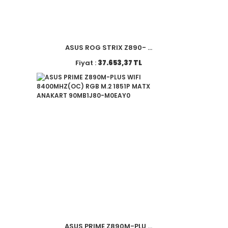
ASUS ROG STRIX Z890- ...
Fiyat :
37.653,37 TL
ASUS PRIME Z890M-PLU ...