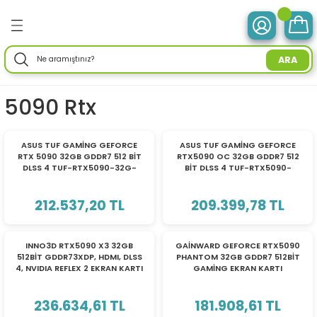
Geri Dön
Geri Dön
Geri Dön
Geri Dön
Geri Dön
Geri Dön
Geri Dön
Geri Dön
Geri Dön
Geri Dön
Geri Dön
Geri Dön
Geri Dön
ve Tabletler
 Birimleri
im Ürünleri
mleri
 Drone
r Enerji
ektroniği
Aksesuarları
rünler
ler
Aksesuar
ARA
otebook) Bilgisayarlar
leri
ksiyonlu
neleri
ç İstasyonları
ar
sesuarları
ri
ı
ü Bilgisayar
ım Üniteleri
5090 Rtx
isayarlar
ksiyonlu
ar
ve Tablet Aksesuarları
l Ağ) Ürünleri
ör
ma
TÜKENDİ
TÜKENDİ
ASUS TUF GAMİNG GEFORCE
ASUS TUF GAMİNG GEFORCE
RTX 5090 32GB GDDR7 512 BİT
RTX5090 OC 32GB GDDR7 512
O) Bilgisayar
uğu
nksiyonlu
Yedek Parça
efonlar
ri
ksesuarları
enlik Yaz.
i
DLSS 4 TUF-RTX5090-32G-
BİT DLSS 4 TUF-RTX5090-
GAMING EKRAN KARTI
O32G-GAMING EKRAN KARTI
90YV0LY1-M0NA00
90YV0LY0-M0NA00
emeleri
nksiyonlu
a
ma Makineleri
daptörler
eri
212.537,20 TL
209.399,78 TL
esuarları
r
me & Depolama
TÜKENDİ
TÜKENDİ
INNO3D RTX5090 X3 32GB
GAİNWARD GEFORCE RTX5090
512BİT GDDR73XDP, HDMI, DLSS
PHANTOM 32GB GDDR7 512BİT
sesuarları
noloji
 Mikrofonlar
rünleri
4, NVIDIA REFLEX 2 EKRAN KARTI
GAMİNG EKRAN KARTI
a
 Makinesi
azları
maları
236.634,61 TL
181.908,61 TL