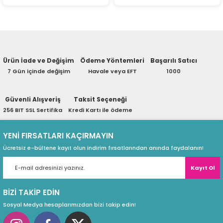
ri
ları
r
ri
Ürün İade ve Değişim
Ödeme Yöntemleri
Başarılı Satıcı
7 Gün içinde değişim
Havale veya EFT
1000
ı
e Akseuarları
Güvenli Alışveriş
Taksit Seçeneği
e Ürünleri
256 BIT SSL Sertifika
Kredi Kartı ile ödeme
ri
YENİ FIRSATLARI KAÇIRMAYIN
Ücretsiz e-bültene kayıt olun indirim fırsatlarından anında faydalanın!
ikrofonlar
Kayıt Ol
ri
BİZİ TAKİP EDİN
Sosyal Medya hesaplarımızdan bizi takip edin!