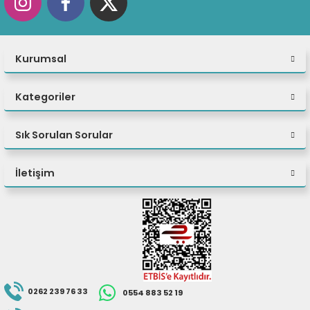
eri
Kurumsal
(PSU)
Kategoriler
Sık Sorulan Sorular
İletişim
0262 239 76 33
0554 883 52 19