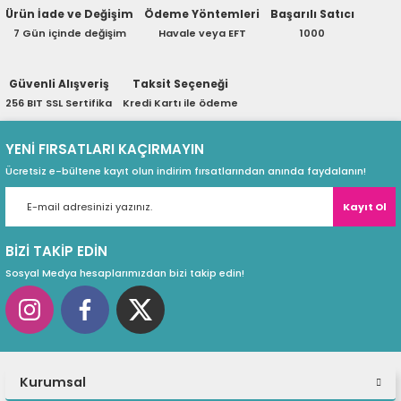
Ürün İade ve Değişim
Ödeme Yöntemleri
Başarılı Satıcı
ri
ları
7 Gün içinde değişim
Havale veya EFT
1000
Güvenli Alışveriş
Taksit Seçeneği
256 BIT SSL Sertifika
Kredi Kartı ile ödeme
r
ri
YENİ FIRSATLARI KAÇIRMAYIN
ı
e Akseuarları
Ücretsiz e-bültene kayıt olun indirim fırsatlarından anında faydalanın!
e Ürünleri
Kayıt Ol
ri
BİZİ TAKİP EDİN
Sosyal Medya hesaplarımızdan bizi takip edin!
ikrofonlar
ri
Kurumsal