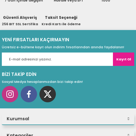
7 Gün içinde değişim
Havale veya EFT
1000
ri
ları
Güvenli Alışveriş
Taksit Seçeneği
256 BIT SSL Sertifika
Kredi Kartı ile ödeme
r
ri
YENİ FIRSATLARI KAÇIRMAYIN
Ücretsiz e-bültene kayıt olun indirim fırsatlarından anında faydalanın!
ı
e Akseuarları
Kayıt Ol
e Ürünleri
BİZİ TAKİP EDİN
ri
Sosyal Medya hesaplarımızdan bizi takip edin!
ikrofonlar
ri
Kurumsal
Kategoriler