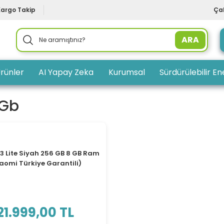
Kargo Takip
Çal
ARA
rünler
AI Yapay Zeka
Kurumsal
Sürdürülebilir Ene
 Gb
TÜKENDİ
3 Lite Siyah 256 GB 8 GB Ram
iaomi Türkiye Garantili)
21.999,00 TL