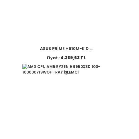
ASUS PRİME H610M-K D ...
Fiyat :
4.289,63 TL