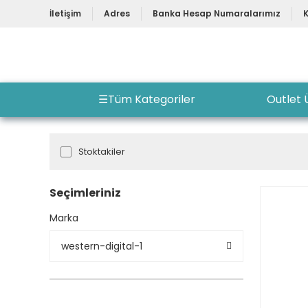
İletişim
Adres
Banka Hesap Numaralarımız
☰
Tüm Kategoriler
Outlet 
Stoktakiler
Seçimleriniz
Marka
western-digital-1