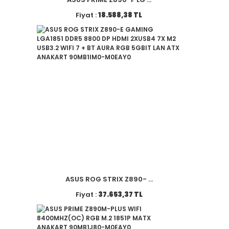
Fiyat :
18.588,38 TL
ASUS ROG STRIX Z890- ...
Fiyat :
37.653,37 TL