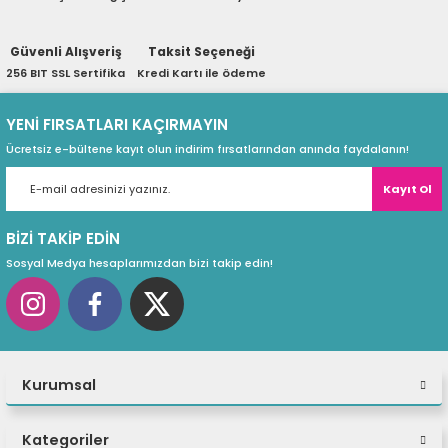
ri
ları
Güvenli Alışveriş
Taksit Seçeneği
256 BIT SSL Sertifika
Kredi Kartı ile ödeme
r
ri
YENİ FIRSATLARI KAÇIRMAYIN
Ücretsiz e-bültene kayıt olun indirim fırsatlarından anında faydalanın!
ı
e Akseuarları
Kayıt Ol
e Ürünleri
BİZİ TAKİP EDİN
Sosyal Medya hesaplarımızdan bizi takip edin!
ri
ikrofonlar
ri
Kurumsal
Kategoriler