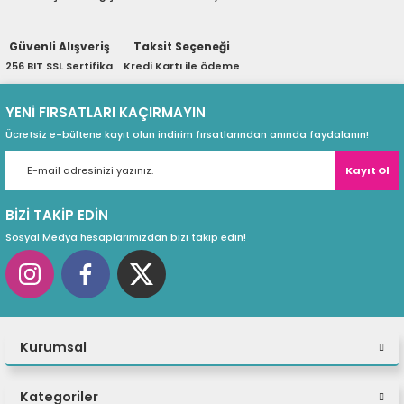
ri
ları
Güvenli Alışveriş
Taksit Seçeneği
256 BIT SSL Sertifika
Kredi Kartı ile ödeme
r
ri
YENİ FIRSATLARI KAÇIRMAYIN
Ücretsiz e-bültene kayıt olun indirim fırsatlarından anında faydalanın!
ı
e Akseuarları
Kayıt Ol
e Ürünleri
BİZİ TAKİP EDİN
Sosyal Medya hesaplarımızdan bizi takip edin!
ri
ikrofonlar
ri
Kurumsal
Kategoriler