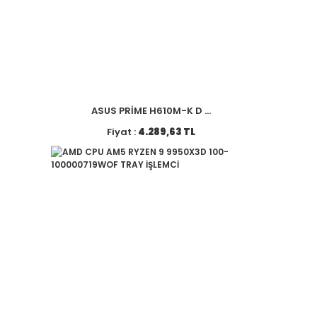
ASUS PRİME H610M-K D ...
Fiyat :
4.289,63 TL