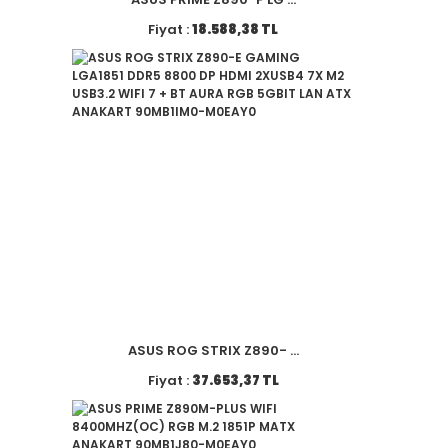
Fiyat :
18.588,38 TL
ASUS ROG STRIX Z890- ...
Fiyat :
37.653,37 TL