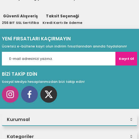
ri
ları
Güvenli Alışveriş
Taksit Seçeneği
256 BIT SSL Sertifika
Kredi Kartı ile ödeme
r
ri
YENİ FIRSATLARI KAÇIRMAYIN
Ücretsiz e-bültene kayıt olun indirim fırsatlarından anında faydalanın!
ı
e Akseuarları
Kayıt Ol
e Ürünleri
BİZİ TAKİP EDİN
Sosyal Medya hesaplarımızdan bizi takip edin!
ri
ikrofonlar
ri
Kurumsal
Kategoriler