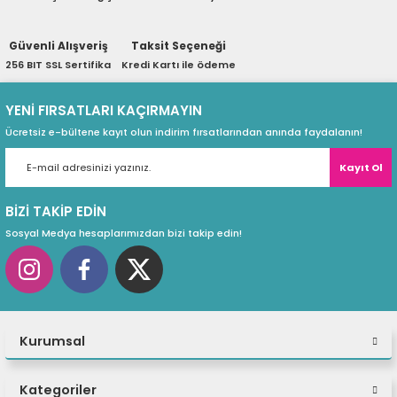
ri
ları
Güvenli Alışveriş
Taksit Seçeneği
256 BIT SSL Sertifika
Kredi Kartı ile ödeme
r
ri
YENİ FIRSATLARI KAÇIRMAYIN
Ücretsiz e-bültene kayıt olun indirim fırsatlarından anında faydalanın!
ı
e Akseuarları
Kayıt Ol
e Ürünleri
BİZİ TAKİP EDİN
Sosyal Medya hesaplarımızdan bizi takip edin!
ri
ikrofonlar
ri
Kurumsal
Kategoriler