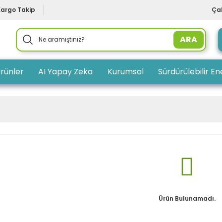
Kargo Takip
Çal
ARA
rünler
AI Yapay Zeka
Kurumsal
Sürdürülebilir Ene
Ürün Bulunamadı.