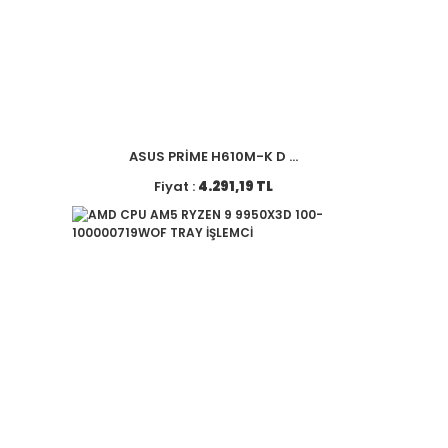
ASUS PRİME H610M-K D ...
Fiyat :
4.291,19 TL