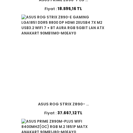
Fiyat :
18.595,16 TL
ASUS ROG STRIX Z890- ...
Fiyat :
37.667,12 TL