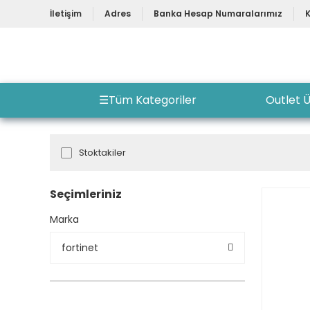
İletişim
Adres
Banka Hesap Numaralarımız
☰
Tüm Kategoriler
Outlet Ü
Stoktakiler
Seçimleriniz
Marka
fortinet