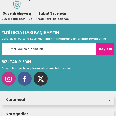
ri
ları
Güvenli Alışveriş
Taksit Seçeneği
256 BIT SSL Sertifika
Kredi Kartı ile ödeme
r
ri
YENİ FIRSATLARI KAÇIRMAYIN
Ücretsiz e-bültene kayıt olun indirim fırsatlarından anında faydalanın!
ı
e Akseuarları
Kayıt Ol
e Ürünleri
BİZİ TAKİP EDİN
Sosyal Medya hesaplarımızdan bizi takip edin!
ri
ikrofonlar
ri
Kurumsal
Kategoriler