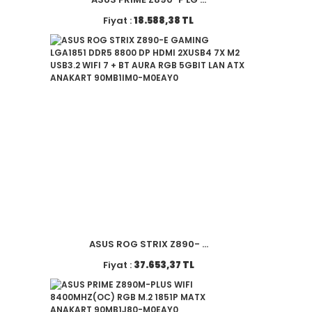
Fiyat :
18.588,38 TL
ASUS ROG STRIX Z890- ...
Fiyat :
37.653,37 TL