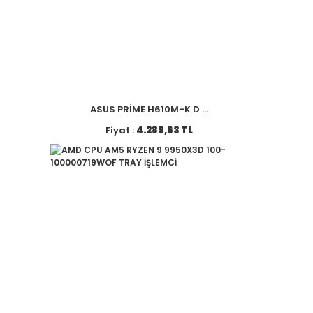
ASUS PRİME H610M-K D ...
Fiyat :
4.289,63 TL