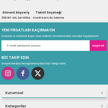
ri
ları
Güvenli Alışveriş
Taksit Seçeneği
256 BIT SSL Sertifika
Kredi Kartı ile ödeme
r
ri
YENİ FIRSATLARI KAÇIRMAYIN
Ücretsiz e-bültene kayıt olun indirim fırsatlarından anında faydalanın!
ı
e Akseuarları
Kayıt Ol
e Ürünleri
BİZİ TAKİP EDİN
Sosyal Medya hesaplarımızdan bizi takip edin!
ri
ikrofonlar
ri
Kurumsal
Kategoriler