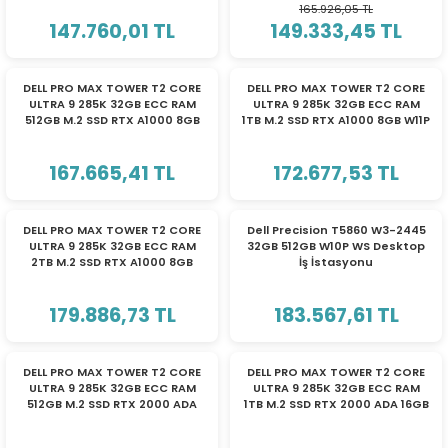
165.926,05 TL
ri
ları
147.760,01 TL
149.333,45 TL
DELL PRO MAX TOWER T2 CORE
DELL PRO MAX TOWER T2 CORE
ULTRA 9 285K 32GB ECC RAM
ULTRA 9 285K 32GB ECC RAM
512GB M.2 SSD RTX A1000 8GB
1TB M.2 SSD RTX A1000 8GB W11P
r
ri
W11P WS
WS
167.665,41 TL
172.677,53 TL
ı
e Akseuarları
e Ürünleri
DELL PRO MAX TOWER T2 CORE
Dell Precision T5860 W3-2445
ULTRA 9 285K 32GB ECC RAM
32GB 512GB W10P WS Desktop
2TB M.2 SSD RTX A1000 8GB
İş İstasyonu
ri
GD6 W11P WS
179.886,73 TL
183.567,61 TL
ikrofonlar
ri
DELL PRO MAX TOWER T2 CORE
DELL PRO MAX TOWER T2 CORE
ULTRA 9 285K 32GB ECC RAM
ULTRA 9 285K 32GB ECC RAM
512GB M.2 SSD RTX 2000 ADA
1TB M.2 SSD RTX 2000 ADA 16GB
16GB W11P WS
W11P WS