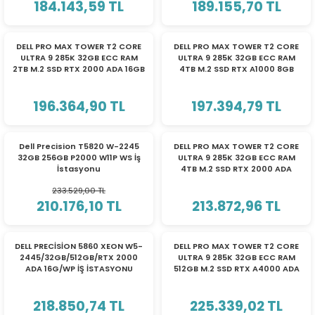
184.143,59 TL
189.155,70 TL
eri
DELL PRO MAX TOWER T2 CORE
DELL PRO MAX TOWER T2 CORE
ULTRA 9 285K 32GB ECC RAM
ULTRA 9 285K 32GB ECC RAM
2TB M.2 SSD RTX 2000 ADA 16GB
4TB M.2 SSD RTX A1000 8GB
(PSU)
W11P WS
W11P WS
196.364,90 TL
197.394,79 TL
%10
İNDİRİM
Dell Precision T5820 W-2245
DELL PRO MAX TOWER T2 CORE
32GB 256GB P2000 W11P WS İş
ULTRA 9 285K 32GB ECC RAM
İstasyonu
4TB M.2 SSD RTX 2000 ADA
16GB W11P WS
233.529,00 TL
210.176,10 TL
213.872,96 TL
DELL PRECİSİON 5860 XEON W5-
DELL PRO MAX TOWER T2 CORE
2445/32GB/512GB/RTX 2000
ULTRA 9 285K 32GB ECC RAM
ADA 16G/WP İŞ İSTASYONU
512GB M.2 SSD RTX A4000 ADA
T5860_W-2445_A2000
20 GB W11P WS
218.850,74 TL
225.339,02 TL