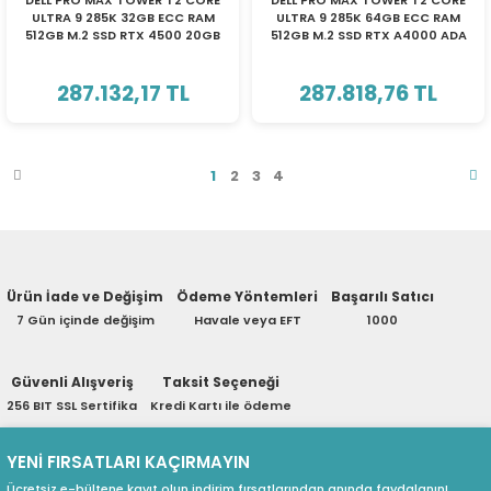
DELL PRO MAX TOWER T2 CORE
DELL PRO MAX TOWER T2 CORE
ULTRA 9 285K 32GB ECC RAM
ULTRA 9 285K 64GB ECC RAM
512GB M.2 SSD RTX 4500 20GB
512GB M.2 SSD RTX A4000 ADA
W11P WS
20 GB W11P WS
287.132,17 TL
287.818,76 TL
1
2
3
4
Ürün İade ve Değişim
Ödeme Yöntemleri
Başarılı Satıcı
7 Gün içinde değişim
Havale veya EFT
1000
Güvenli Alışveriş
Taksit Seçeneği
256 BIT SSL Sertifika
Kredi Kartı ile ödeme
YENİ FIRSATLARI KAÇIRMAYIN
Ücretsiz e-bültene kayıt olun indirim fırsatlarından anında faydalanın!