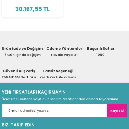
ri
ları
30.167,55 TL
r
ri
Ürün İade ve Değişim
Ödeme Yöntemleri
Başarılı Satıcı
ı
e Akseuarları
7 Gün içinde değişim
Havale veya EFT
1000
e Ürünleri
Güvenli Alışveriş
Taksit Seçeneği
ri
256 BIT SSL Sertifika
Kredi Kartı ile ödeme
ikrofonlar
YENİ FIRSATLARI KAÇIRMAYIN
Ücretsiz e-bültene kayıt olun indirim fırsatlarından anında faydalanın!
ri
Kayıt Ol
BİZİ TAKİP EDİN