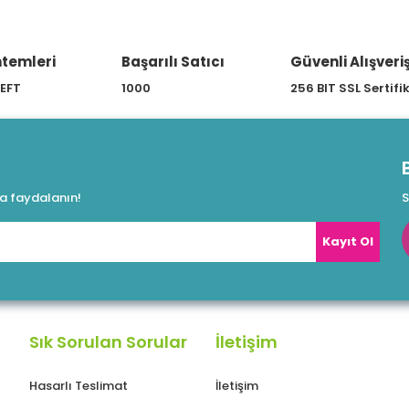
temleri
Başarılı Satıcı
Güvenli Alışveri
 EFT
1000
256 BIT SSL Sertifi
da faydalanın!
S
Kayıt Ol
Sık Sorulan Sorular
İletişim
Hasarlı Teslimat
İletişim