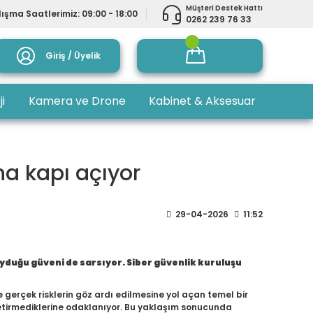
Müşteri Destek Hattı
ışma Saatlerimiz: 09:00 - 18:00
0262 239 76 33
Giriş / Üyelik
ji
Kamera ve Drone
Kabinet & Aksesuar
na kapı açıyor
29-04-2026
11:52
uyduğu güveni de sarsıyor. Siber güvenlik kuruluşu
gerçek risklerin göz ardı edilmesine yol açan temel bir
etirmediklerine odaklanıyor. Bu yaklaşım sonucunda