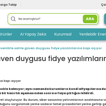
Kargo Takip
Çal
ARA
Ürünler
AI Yapay Zeka
Kurumsal
Yenilebilir Ener
üvenlikte sahte güven duygusu fidye yazılımlarına kapı açıyor
üven duygusu fidye yazılımları
irmekle kalmıyor; aynı zamanda kurumların kendi altyapılarına d
iz bir hazırlık aşamasından sonra ortaya çıktığını bildirdi.
et oluşturuyor. Bu durum, siber savunma yatırımlarının azalmasına ve 
lduğunu sorgulamak yerine sadece temel prosedürleri yerine getirip g