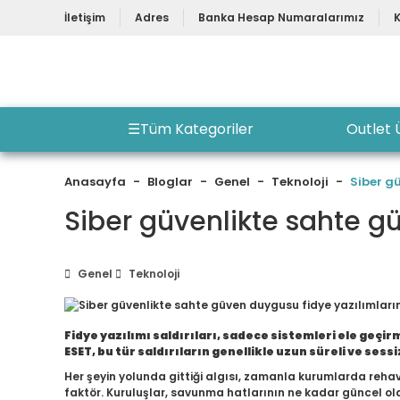
İletişim
Adres
Banka Hesap Numaralarımız
☰
Tüm Kategoriler
Outlet 
Anasayfa
Bloglar
Genel
Teknoloji
Siber g
Siber güvenlikte sahte g
Genel
Teknoloji
Fidye yazılımı saldırıları, sadece sistemleri ele geç
ESET, bu tür saldırıların genellikle uzun süreli ve sess
Her şeyin yolunda gittiği algısı, zamanla kurumlarda rehav
faktör. Kuruluşlar, savunma hatlarının ne kadar güncel o