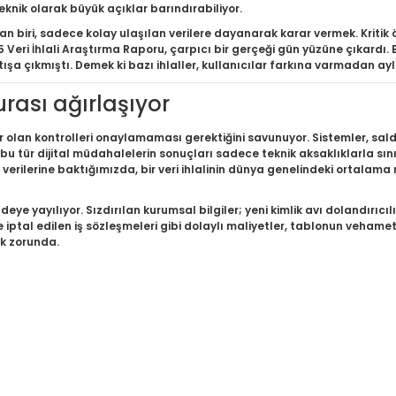
eknik olarak büyük açıklar barındırabiliyor.
biri, sadece kolay ulaşılan verilere dayanarak karar vermek. Kritik ön
 Veri İhlali Araştırma Raporu, çarpıcı bir gerçeği gün yüzüne çıkardı.
atışa çıkmıştı. Demek ki bazı ihlaller, kullanıcılar farkına varmadan ay
urası ağırlaşıyor
 olan kontrolleri onaylamaması gerektiğini savunuyor. Sistemler, sald
u tür dijital müdahalelerin sonuçları sadece teknik aksaklıklarla sını
M verilerine baktığımızda, bir veri ihlalinin dünya genelindeki ortalama m
eye yayılıyor. Sızdırılan kurumsal bilgiler; yeni kimlik avı dolandırıcıl
e iptal edilen iş sözleşmeleri gibi dolaylı maliyetler, tablonun vehamet
k zorunda.