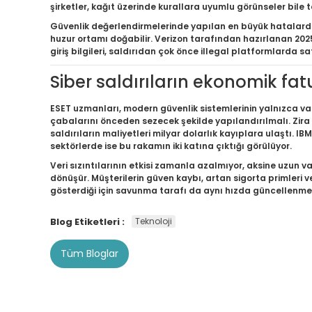
şirketler, kağıt üzerinde kurallara uyumlu görünseler bile t
Güvenlik değerlendirmelerinde yapılan en büyük hatalardan 
huzur ortamı doğabilir. Verizon tarafından hazırlanan 2025
giriş bilgileri, saldırıdan çok önce illegal platformlarda s
Siber saldırıların ekonomik fat
ESET uzmanları, modern güvenlik sistemlerinin yalnızca var
çabalarını önceden sezecek şekilde yapılandırılmalı. Zira b
saldırıların maliyetleri milyar dolarlık kayıplara ulaştı. IB
sektörlerde ise bu rakamın iki katına çıktığı görülüyor.
Veri sızıntılarının etkisi zamanla azalmıyor, aksine uzun vad
dönüşür. Müşterilerin güven kaybı, artan sigorta primleri v
gösterdiği için savunma tarafı da aynı hızda güncellenme
Blog Etiketleri :
Teknoloji
Tüm Bloglar