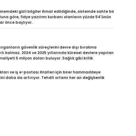
emdeki gizli bilgiler ihmal edildiğinde, sistemde sahte bir
 Buna göre, fidye yazılımı kurbanı olanların yüzde 54'ünün
lar önce başlıyor.
ırganların güvenlik süreçlerini devre dışı bırakma
rlı kalmaz. 2024 ve 2025 yıllarında küresel devlere yapılan
aliyeti 5 milyon doları buluyor. Sağlık gibi kritik
ıkları ve iş e-postası ihlalleri için birer hammaddeye
ini daha da artırıyor. Tehdit ortamı her an değişkenlik