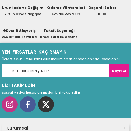
ri
ları
Ürün İade ve Değişim
Ödeme Yöntemleri
Başarılı Satıcı
7 Gün içinde değişim
Havale veya EFT
1000
Güvenli Alışveriş
Taksit Seçeneği
r
ri
256 BIT SSL Sertifika
Kredi Kartı ile ödeme
ı
e Akseuarları
YENİ FIRSATLARI KAÇIRMAYIN
Ücretsiz e-bültene kayıt olun indirim fırsatlarından anında faydalanın!
e Ürünleri
Kayıt Ol
ri
BİZİ TAKİP EDİN
Sosyal Medya hesaplarımızdan bizi takip edin!
ikrofonlar
ri
Kurumsal