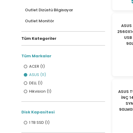
Outlet Dizüstü Bilgisayar
Outlet Monitör
ASUS 
2560X1
USB
Tüm Kategoriler
90
Tüm Markalar
ACER (1)
ASUS (11)
DELL (1)
Hikvision (1)
ASUS T
İNÇ 1
SY
90LM0
Disk Kapasitesi
1 TB SSD (1)