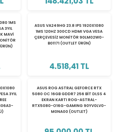
L
148.421,03 TL
1080 1MS
ASUS VA249HG 23.8 IPS 1920X1080
A 3YIL
1MS 120HZ 300CD HDMI VGA VESA
ÜK MAVİ
ÇERÇEVESİZ MONİTÖR 90LM02W0-
MONİTÖR
B01171 (OUTLET ÜRÜN)
 ÜRÜN)
L
4.518,41 TL
TÜKENDİ
20X1080
ASUS ROG ASTRAL GEFORCE RTX
ESA 3YIL
5080 OC 16GB GDDR7 256 BİT DLSS 4
FREE
EKRAN KARTI ROG-ASTRAL-
M06A3-
RTX5080-O16G-GAMING 90YV0LV0-
Ü)
M0NA00 (OUTLET)
L
95.000,00 TL