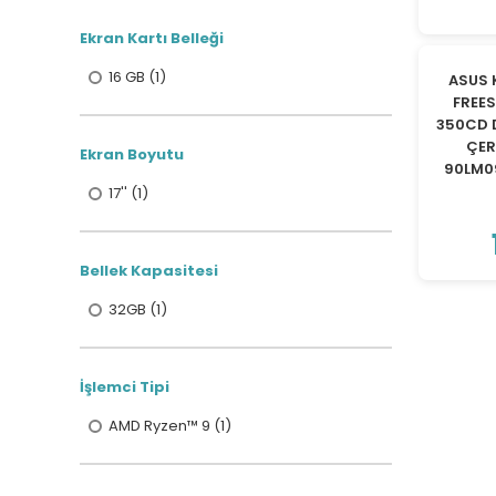
Ekran Kartı Belleği
16 GB (1)
ASUS 
FREE
350CD 
ÇER
Ekran Boyutu
90LM0
17'' (1)
Bellek Kapasitesi
32GB (1)
İşlemci Tipi
AMD Ryzen™ 9 (1)