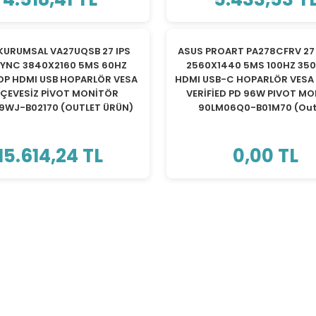
TÜKENDİ
TÜKENDİ
KURUMSAL VA27UQSB 27 IPS
ASUS PROART PA278CFRV 27 
SYNC 3840X2160 5MS 60HZ
2560X1440 5MS 100HZ 35
DP HDMI USB HOPARLÖR VESA
HDMI USB-C HOPARLÖR VESA
ÇEVESİZ PİVOT MONİTÖR
VERİFİED PD 96W PIVOT M
9WJ-B02170 (OUTLET ÜRÜN)
90LM06Q0-B01M70 (Out
15.614,24 TL
0,00 TL