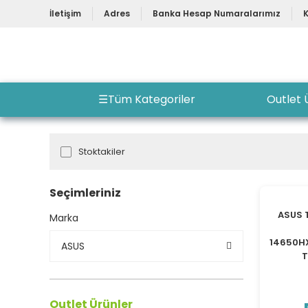
İletişim
Adres
Banka Hesap Numaralarımız
☰
Tüm Kategoriler
Outlet 
Stoktakiler
Seçimleriniz
ASUS 
Marka
14650HX
ASUS
T
Outlet Ürünler