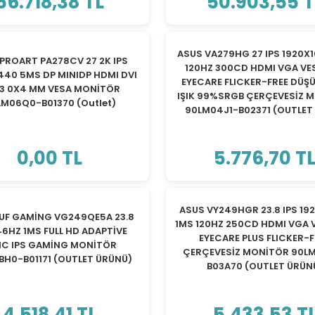
56.718,38 TL
50.903,55 T
ASUS VA279HG 27 IPS 1920X
PROART PA278CV 27 2K IPS
120HZ 300CD HDMI VGA VES
440 5MS DP MINIDP HDMI DVI
EYECARE FLICKER-FREE DÜŞ
 3 0X4 MM VESA MONİTÖR
IŞIK 99%SRGB ÇERÇEVESİZ 
LM06Q0-B01370 (Outlet)
90LM04J1-B02371 (OUTLET
0,00 TL
5.776,70 T
ASUS VY249HGR 23.8 IPS 19
UF GAMİNG VG249QE5A 23.8
1MS 120HZ 250CD HDMI VGA V
46HZ 1MS FULL HD ADAPTİVE
EYECARE PLUS FLICKER-
NC IPS GAMİNG MONİTÖR
ÇERÇEVESİZ MONİTÖR 90L
BH0-B01171 (OUTLET ÜRÜNÜ)
B03A70 (OUTLET ÜRÜN
4.518,41 TL
5.433,53 T