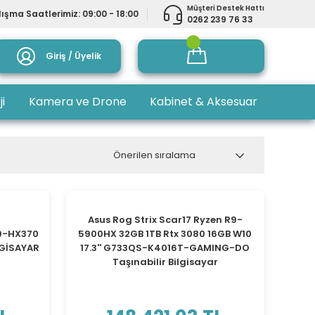
Müşteri Destek Hattı
ışma Saatlerimiz: 09:00 - 18:00
0262 239 76 33
Giriş / Üyelik
ji
Kamera ve Drone
Kabinet & Aksesuar
Asus Rog Strix Scar17 Ryzen R9-
9-HX370
5900HX 32GB 1TB Rtx 3080 16GB W10
LGİSAYAR
17.3'' G733QS-K4016T-GAMING-DO
Taşınabilir Bilgisayar