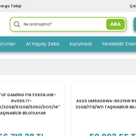
Kargo Takip
Çal
ARA
Ürünler
AI Yapay Zeka
Kurumsal
Yenilebilir Ener
TUF GAMİNG F16 FX608JHR-
RV055 İ7-
ASUS UM5606WA-RK219W R
/32GB/512GB/5050/DOS/16''
32GB/1TB/W11 TAŞINABİLİR Bİ
AŞINABİLİR BİLGİSAYAR