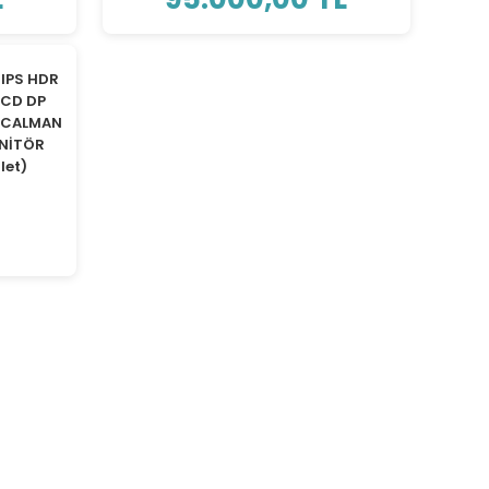
IPS HDR
0CD DP
 CALMAN
ONİTÖR
let)