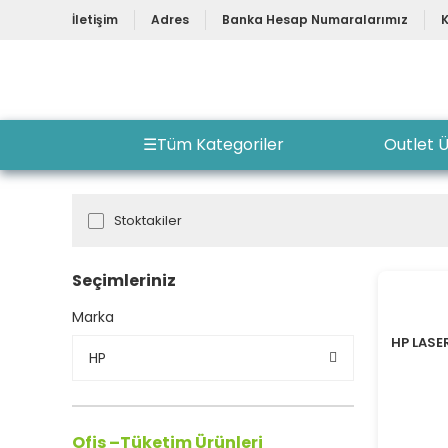
İletişim
Adres
Banka Hesap Numaralarımız
☰
Tüm Kategoriler
Outlet Ü
Stoktakiler
Seçimleriniz
Marka
HP LASE
HP
Ofis –Tüketim Ürünleri