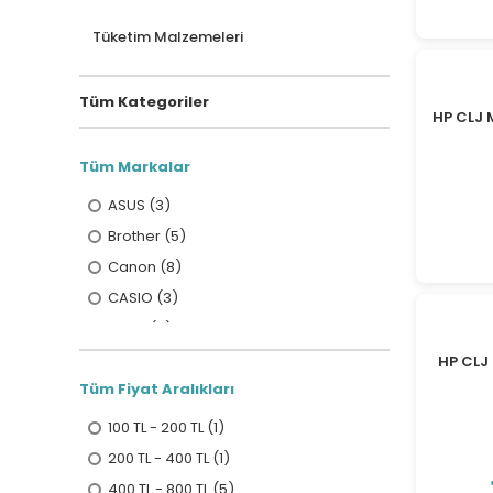
Tüketim Malzemeleri
Tüm Kategoriler
HP CLJ
Tüm Markalar
ASUS (3)
Brother (5)
Canon (8)
CASIO (3)
Diğer (2)
DYMO (5)
HP CL
Tüm Fiyat Aralıkları
Epson (28)
Everest (3)
100 TL - 200 TL (1)
HP (53)
200 TL - 400 TL (1)
INCA (1)
400 TL - 800 TL (5)