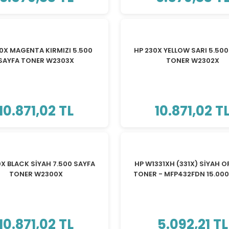
0X MAGENTA KIRMIZI 5.500
HP 230X YELLOW SARI 5.500
SAYFA TONER W2303X
TONER W2302X
10.871,02 TL
10.871,02 T
0X BLACK SİYAH 7.500 SAYFA
HP W1331XH (331X) SİYAH O
TONER W2300X
TONER - MFP432FDN 15.000
10.871,02 TL
5.092,21 TL