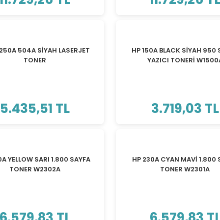
250A 504A SİYAH LASERJET
HP 150A BLACK SİYAH 950
TONER
YAZICI TONERİ W1500
5.435,51 TL
3.719,03 TL
0A YELLOW SARI 1.800 SAYFA
HP 230A CYAN MAVİ 1.800 
TONER W2302A
TONER W2301A
6.579,83 TL
6.579,83 T