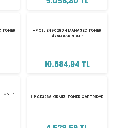
9.058,80 TL
D TONER
HP CLJ E45028DN MANAGED TONER
SİYAH W9090MC
10.584,94 TL
 TONER
HP CE323A KIRMIZI TONER CARTRİDYE
L
4.529,59 TL