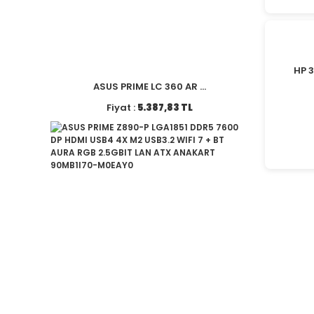
HP 
ASUS PRIME LC 360 AR ...
Fiyat :
5.387,83 TL