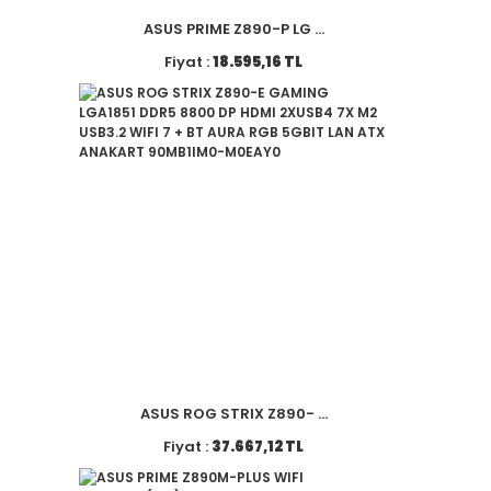
ASUS PRIME Z890-P LG ...
Fiyat :
18.595,16 TL
ASUS ROG STRIX Z890- ...
Fiyat :
37.667,12 TL