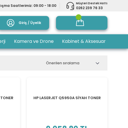
Müşteri Destek Hattı
ışma Saatlerimiz: 09:00 - 18:00
0262 239 76 33
Giriş / Üyelik
rji
Kamera ve Drone
Kabinet & Aksesuar
İ TONER
HP LASERJET Q5950A SİYAH TONER