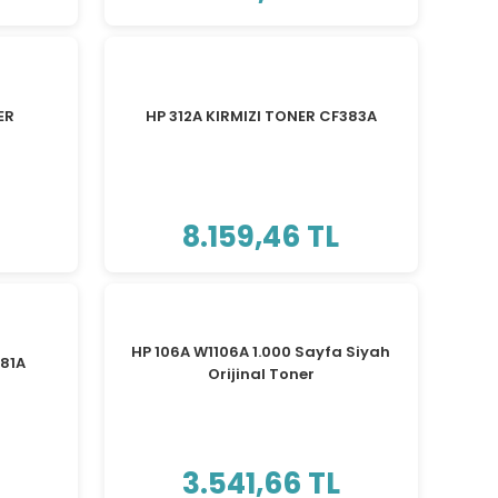
ER
HP 312A KIRMIZI TONER CF383A
8.159,46 TL
HP 106A W1106A 1.000 Sayfa Siyah
381A
Orijinal Toner
3.541,66 TL