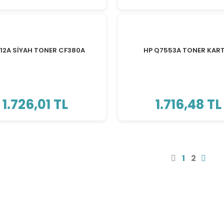
312A SİYAH TONER CF380A
HP Q7553A TONER KAR
1.726,01 TL
1.716,48 TL
1
2