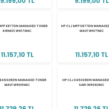
9.199,00 TL
9.199,00 TL
 MFP E877DN MANAGED TONER
HP CLJ MFP E877DN MANAGE
KIRMIZI W9173MC
MAVİ W9171MC
11.157,10 TL
11.157,10 TL
J E45028DN MANAGED TONER
HP CLJ E45028DN MANAGED
MAVİ W9091MC
SARI W9092MC
11.729,26 TL
11.729,26 T