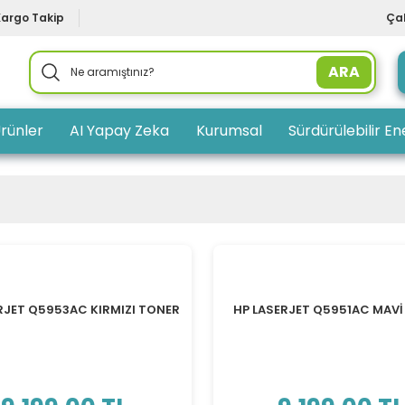
Kargo Takip
Çal
ARA
rünler
AI Yapay Zeka
Kurumsal
Sürdürülebilir Ene
RJET Q5953AC KIRMIZI TONER
HP LASERJET Q5951AC MAV