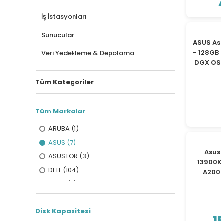
İş İstasyonları
Sunucular
ASUS As
- 128GB
Veri Yedekleme & Depolama
DGX OS
Tüm Kategoriler
Tüm Markalar
ARUBA (1)
ASUS (7)
Asus
ASUSTOR (3)
13900K
DELL (104)
A200
Diğer (3)
HP (9)
Disk Kapasitesi
HUAWEI (1)
1