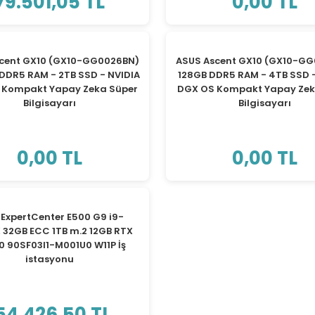
79.501,05 TL
0,00 TL
cent GX10 (GX10-GG0026BN)
ASUS Ascent GX10 (GX10-G
 DDR5 RAM - 2TB SSD - NVIDIA
128GB DDR5 RAM - 4TB SSD 
 Kompakt Yapay Zeka Süper
DGX OS Kompakt Yapay Zek
Bilgisayarı
Bilgisayarı
0,00 TL
0,00 TL
TÜKENDİ
 ExpertCenter E500 G9 i9-
 32GB ECC 1TB m.2 12GB RTX
0 90SF03I1-M001U0 W11P İş
istasyonu
54.426,50 TL