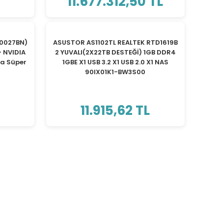
11.677.312,50 TL
TÜKENDİ
G0027BN)
ASUSTOR AS1102TL REALTEK RTD1619B
- NVIDIA
2 YUVALI(2X22TB DESTEĞİ) 1GB DDR4
a Süper
1GBE X1 USB 3.2 X1 USB 2.0 X1 NAS
90IX01K1-BW3S00
11.915,62 TL