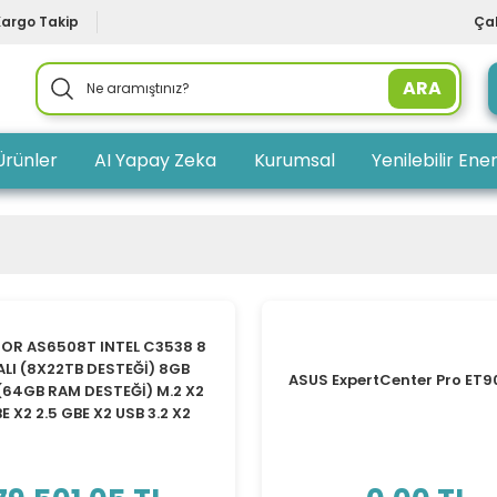
Kargo Takip
Çal
ARA
Ürünler
AI Yapay Zeka
Kurumsal
Yenilebilir Ener
OR AS6508T INTEL C3538 8
ALI (8X22TB DESTEĞİ) 8GB
ASUS ExpertCenter Pro ET
64GB RAM DESTEĞİ) M.2 X2
E X2 2.5 GBE X2 USB 3.2 X2