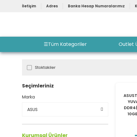
İletişim
Adres
Banka Hesap Numaralarımız
☰
Tüm Kategoriler
Outlet 
Stoktakiler
Seçimleriniz
ASUST
Marka
YUV
DDR4(
ASUS
10GB
Kurumsal Ürünler