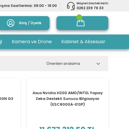
Müşteri Destek Hattı
ışma Saatlerimiz: 09:00 - 18:00
0262 239 76 33
Giriş / Üyelik
ji
Kamera ve Drone
Kabinet & Aksesuar
Asus Nvidia H200 AMD/INTEL Yapay
900N G3
Zeka Destekli Sunucu Bilgisayar
(ESC8000A-E13P)