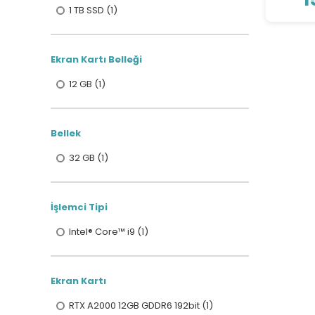
KEENETIC (2)
1 TB SSD (1)
LENOVO (3)
LOGITECH (2)
Ekran Kartı Belleği
QNAP (1)
12 GB (1)
S-LINK (1)
VIEWSONIC (1)
Bellek
32 GB (1)
İşlemci Tipi
Intel® Core™ i9 (1)
Ekran Kartı
RTX A2000 12GB GDDR6 192bit (1)