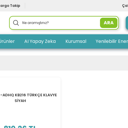
Kargo Takip
Çal
ARA
Ürünler
AI Yapay Zeka
Kurumsal
Yenilebilir Ener
TÜKENDİ
0-ADHQ KB216 TÜRKÇE KLAVYE
SİYAH