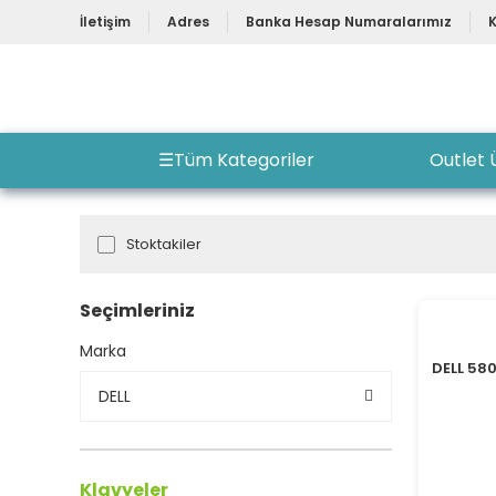
İletişim
Adres
Banka Hesap Numaralarımız
☰
Tüm Kategoriler
Outlet 
Stoktakiler
Seçimleriniz
Marka
DELL 58
DELL
Klavyeler