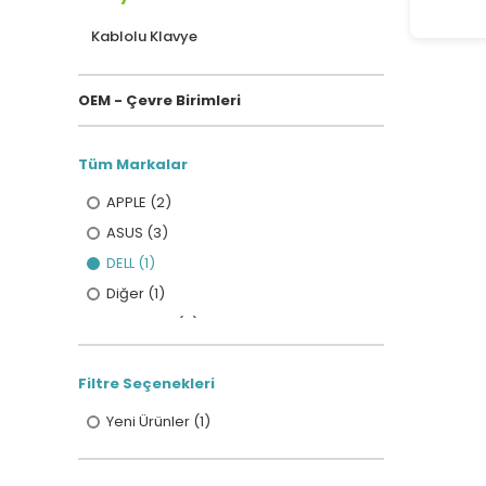
Kablolu Klavye
OEM - Çevre Birimleri
Tüm Markalar
APPLE (2)
ASUS (3)
DELL (1)
Diğer (1)
LOGITECH (2)
Redragon (1)
Filtre Seçenekleri
SAMSUNG (1)
T-DAGGER (3)
Yeni Ürünler (1)
TRUST (1)