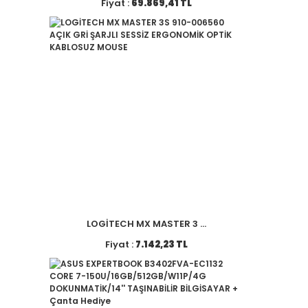
Fiyat :
69.869,41 TL
LOGİTECH MX MASTER 3 ...
Fiyat :
7.142,23 TL