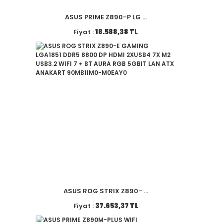
ASUS PRIME Z890-P LG ...
Fiyat :
18.588,38 TL
ASUS ROG STRIX Z890- ...
Fiyat :
37.653,37 TL