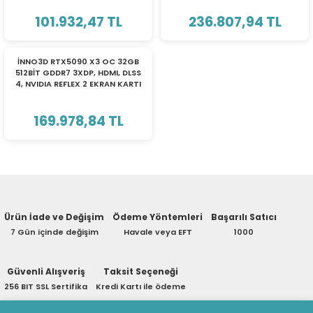
ri
ları
101.932,47 TL
236.807,94 TL
TÜKENDİ
İNNO3D RTX5090 X3 OC 32GB
512BİT GDDR7 3XDP, HDMI, DLSS
4, NVIDIA REFLEX 2 EKRAN KARTI
r
ri
169.978,84 TL
ı
e Akseuarları
e Ürünleri
ri
Ürün İade ve Değişim
Ödeme Yöntemleri
Başarılı Satıcı
ikrofonlar
7 Gün içinde değişim
Havale veya EFT
1000
ri
Güvenli Alışveriş
Taksit Seçeneği
256 BIT SSL Sertifika
Kredi Kartı ile ödeme