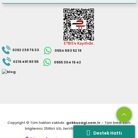
0262 239 76 33
0554 883 52 19
0216 491 93 55
0555 304 15 42
Copyright © Tüm hakları saklıdır.
gokkusagi.com.tr
- Tüm kredi kartı
bilgileriniz 256bit SSL Sertifikası ile korunmaktadır.
Destek Hattı