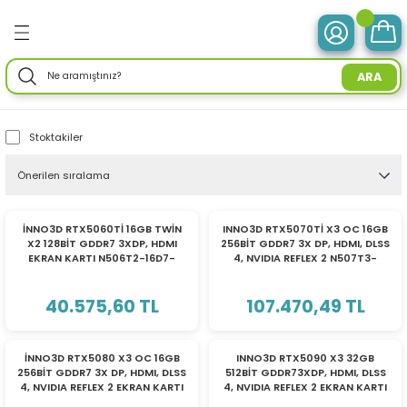
Geri Dön
Geri Dön
Geri Dön
Geri Dön
Geri Dön
Geri Dön
Geri Dön
Geri Dön
Geri Dön
Geri Dön
Geri Dön
Geri Dön
Geri Dön
ve Tabletler
 Birimleri
im Ürünleri
mleri
 Drone
ir Enerji
ektroniği
Aksesuarları
rünler
ler
Aksesuar
ARA
otebook) Bilgisayarlar
leri
ksiyonlu
neleri
ç İstasyonları
ar
sesuarları
ri
ı
ü Bilgisayar
ım Üniteleri
Stoktakiler
isayarlar
ksiyonlu
ar
ve Tablet Aksesuarları
l Ağ) Ürünleri
ör
ma
O) Bilgisayar
uğu
nksiyonlu
Yedek Parça
efonlar
ri
ksesuarları
enlik Yaz.
i
İNNO3D RTX5060Tİ 16GB TWİN
INNO3D RTX5070Tİ X3 OC 16GB
X2 128BİT GDDR7 3XDP, HDMI
256BİT GDDR7 3X DP, HDMI, DLSS
emeleri
nksiyonlu
a
ma Makineleri
daptörler
eri
EKRAN KARTI N506T2-16D7-
4, NVIDIA REFLEX 2 N507T3-
191073N
16D7X-176068N EKRAN KARTI
esuarları
r
me & Depolama
40.575,60 TL
107.470,49 TL
sesuarları
noloji
 Mikrofonlar
rünleri
TÜKENDİ
İNNO3D RTX5080 X3 OC 16GB
INNO3D RTX5090 X3 32GB
256BİT GDDR7 3X DP, HDMI, DLSS
512BİT GDDR73XDP, HDMI, DLSS
a
 Makinesi
azları
maları
4, NVIDIA REFLEX 2 EKRAN KARTI
4, NVIDIA REFLEX 2 EKRAN KARTI
N50803-16D7X-17603930