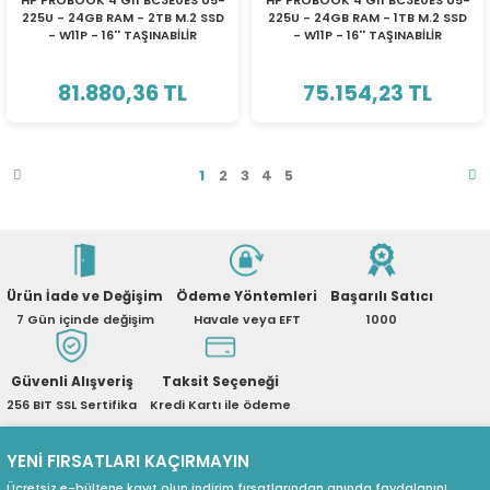
HP PROBOOK 4 G11 BC3E0ES U5-
HP PROBOOK 4 G11 BC3E0ES U5-
225U - 24GB RAM - 2TB M.2 SSD
225U - 24GB RAM - 1TB M.2 SSD
- W11P - 16'' TAŞINABİLİR
- W11P - 16'' TAŞINABİLİR
BİLGİSAYAR
BİLGİSAYAR
81.880,36 TL
75.154,23 TL
1
2
3
4
5
Ürün İade ve Değişim
Ödeme Yöntemleri
Başarılı Satıcı
7 Gün içinde değişim
Havale veya EFT
1000
Güvenli Alışveriş
Taksit Seçeneği
256 BIT SSL Sertifika
Kredi Kartı ile ödeme
YENİ FIRSATLARI KAÇIRMAYIN
Ücretsiz e-bültene kayıt olun indirim fırsatlarından anında faydalanın!