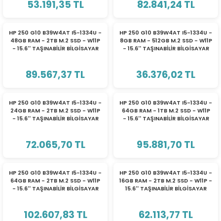
53.191,35 TL
82.841,24 TL
eri
HP 250 G10 B39W4AT I5-1334U -
HP 250 G10 B39W4AT I5-1334U -
48GB RAM - 2TB M.2 SSD - W11P
8GB RAM - 512GB M.2 SSD - W11P
- 15.6'' TAŞINABİLİR BİLGİSAYAR
- 15.6'' TAŞINABİLİR BİLGİSAYAR
(PSU)
89.567,37 TL
36.376,02 TL
HP 250 G10 B39W4AT I5-1334U -
HP 250 G10 B39W4AT I5-1334U -
24GB RAM - 2TB M.2 SSD - W11P
64GB RAM - 1TB M.2 SSD - W11P
- 15.6'' TAŞINABİLİR BİLGİSAYAR
- 15.6'' TAŞINABİLİR BİLGİSAYAR
72.065,70 TL
95.881,70 TL
HP 250 G10 B39W4AT I5-1334U -
HP 250 G10 B39W4AT I5-1334U -
64GB RAM - 2TB M.2 SSD - W11P
16GB RAM - 2TB M.2 SSD - W11P -
- 15.6'' TAŞINABİLİR BİLGİSAYAR
15.6'' TAŞINABİLİR BİLGİSAYAR
102.607,83 TL
62.113,77 TL