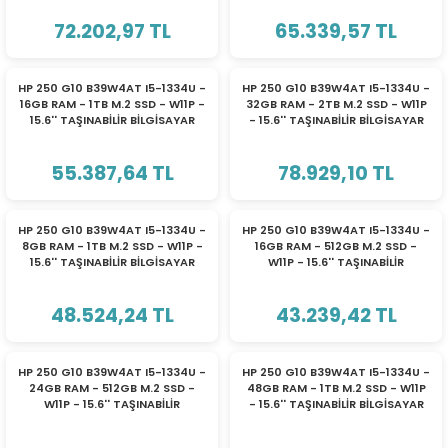
ri
ları
72.202,97 TL
65.339,57 TL
HP 250 G10 B39W4AT I5-1334U -
HP 250 G10 B39W4AT I5-1334U -
16GB RAM - 1TB M.2 SSD - W11P -
32GB RAM - 2TB M.2 SSD - W11P
15.6'' TAŞINABİLİR BİLGİSAYAR
- 15.6'' TAŞINABİLİR BİLGİSAYAR
r
ri
55.387,64 TL
78.929,10 TL
ı
e Akseuarları
e Ürünleri
HP 250 G10 B39W4AT I5-1334U -
HP 250 G10 B39W4AT I5-1334U -
8GB RAM - 1TB M.2 SSD - W11P -
16GB RAM - 512GB M.2 SSD -
15.6'' TAŞINABİLİR BİLGİSAYAR
W11P - 15.6'' TAŞINABİLİR
ri
BİLGİSAYAR
48.524,24 TL
43.239,42 TL
ikrofonlar
ri
HP 250 G10 B39W4AT I5-1334U -
HP 250 G10 B39W4AT I5-1334U -
24GB RAM - 512GB M.2 SSD -
48GB RAM - 1TB M.2 SSD - W11P
W11P - 15.6'' TAŞINABİLİR
- 15.6'' TAŞINABİLİR BİLGİSAYAR
BİLGİSAYAR