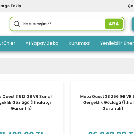
Kargo Takip
Çal
ARA
Ürünler
AI Yapay Zeka
Kurumsal
Yenilebilir Ener
TÜKENDİ
TÜKENDİ
 Quest 3 512 GB VR Sanal
Meta Quest 3S 256 GB VR
çeklik Gözlüğü (İthalatçı
Gerçeklik Gözlüğü (İthal
Garantili)
Garantili)