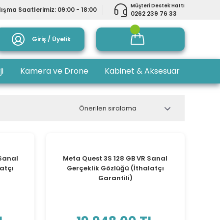
Müşteri Destek Hattı
ışma Saatlerimiz: 09:00 - 18:00
0262 239 76 33
Giriş / Üyelik
ji
Kamera ve Drone
Kabinet & Aksesuar
TÜKENDİ
 Sanal
Meta Quest 3S 128 GB VR Sanal
atçı
Gerçeklik Gözlüğü (İthalatçı
Garantili)