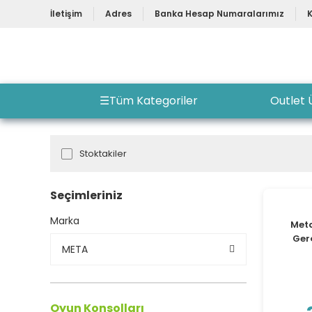
İletişim
Adres
Banka Hesap Numaralarımız
☰
Tüm Kategoriler
Outlet 
Stoktakiler
Seçimleriniz
Marka
Meta
Ger
META
Oyun Konsolları