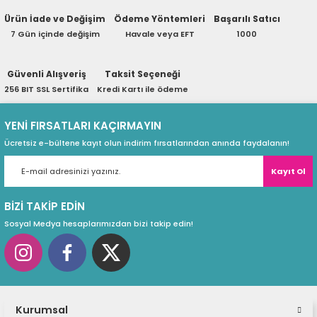
ri
ları
Ürün İade ve Değişim
Ödeme Yöntemleri
Başarılı Satıcı
7 Gün içinde değişim
Havale veya EFT
1000
Güvenli Alışveriş
Taksit Seçeneği
r
ri
256 BIT SSL Sertifika
Kredi Kartı ile ödeme
ı
e Akseuarları
YENİ FIRSATLARI KAÇIRMAYIN
Ücretsiz e-bültene kayıt olun indirim fırsatlarından anında faydalanın!
e Ürünleri
Kayıt Ol
ri
BİZİ TAKİP EDİN
Sosyal Medya hesaplarımızdan bizi takip edin!
ikrofonlar
ri
Kurumsal