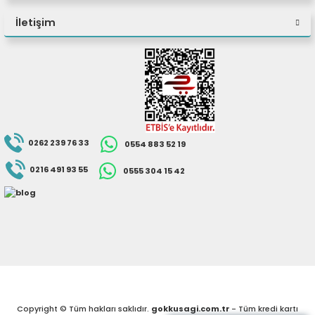
eri
İletişim
(PSU)
0262 239 76 33
0554 883 52 19
0216 491 93 55
0555 304 15 42
Copyright © Tüm hakları saklıdır.
gokkusagi.com.tr
- Tüm kredi kartı