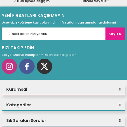
7 Gün içinde değişim
Havale veya EFT
ri
ları
YENİ FIRSATLARI KAÇIRMAYIN
Ücretsiz e-bültene kayıt olun indirim fırsatlarından anında faydalanın!
Kayıt Ol
r
ri
BİZİ TAKİP EDİN
ı
e Akseuarları
Sosyal Medya hesaplarımızdan bizi takip edin!
e Ürünleri
ri
Kurumsal
ikrofonlar
ri
Kategoriler
Sık Sorulan Sorular