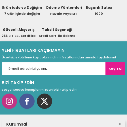
ri
ları
Ürün İade ve Değişim
Ödeme Yöntemleri
Başarılı Satıcı
7 Gün içinde değişim
Havale veya EFT
1000
Güvenli Alışveriş
Taksit Seçeneği
r
ri
256 BIT SSL Sertifika
Kredi Kartı ile ödeme
ı
e Akseuarları
YENİ FIRSATLARI KAÇIRMAYIN
Ücretsiz e-bültene kayıt olun indirim fırsatlarından anında faydalanın!
e Ürünleri
Kayıt Ol
ri
BİZİ TAKİP EDİN
Sosyal Medya hesaplarımızdan bizi takip edin!
ikrofonlar
ri
Kurumsal