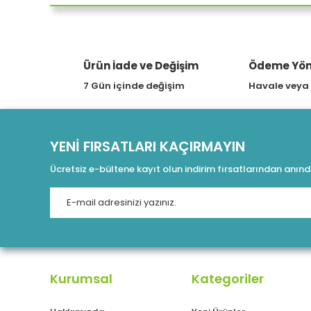
JBL T560BT MİKROFONLU KULAKÜSTÜ KABLOSUZ SİYAH
1.699,00 TL
YENİ
Ürün İade ve Değişim
Ödeme Yön
BROTHER P-TOUCH PT-E560BTVP 6 - 24MM BASKI TZE SE
1.699,00 TL
7 Gün içinde değişim
Havale veya
19.
YENİ FIRSATLARI KAÇIRMAYIN
Ücretsiz e-bültene kayıt olun indirim fırsatlarından anın
YENİ
OKI PRO1050 Renkli Sticker Yazıcı
ASUS TUF GA
Kurumsal
Kategoriler
1.029.510,00 TL