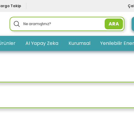
Kargo Takip
Çal
ARA
Ürünler
AI Yapay Zeka
Kurumsal
Yenilebilir Ener
TÜKENDİ
 KULAKLIK
JBL T560BT MİKROFONLU KULAKÜSTÜ KABLOSUZ B
TÜKENDİ