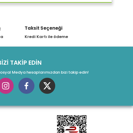
EYAZ KULAKLIK
ş
Taksit Seçeneği
OKI PRO1050 Renkli Etiket Yazıcı
ka
Kredi Kartı ile ödeme
1.029.510,00 TL
BİZİ TAKİP EDİN
osyal Medya hesaplarımızdan bizi takip edin!
 GAMİNG KASA 90DC0093-B19000