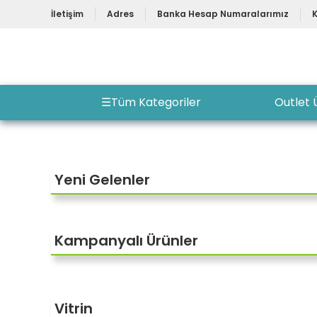
İletişim
Adres
Banka Hesap Numaralarımız
☰
Tüm Kategoriler
Outlet 
Yeni Gelenler
TÜKENDİ
Kampanyalı Ürünler
JBL T560BT MİKROFONLU KULAKÜSTÜ KABLOSUZ SİYAH
TÜKENDİ
Vitrin